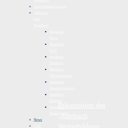
Statement
Unternehmensgruppe
Adressen
und
Standorte
Standorte
Wien
Standorte
Tirol
Standorte
Salzburg
Standorte
Oberösterreich
Standorte
Niederösterreich
Standorte
Kärnten
Präsentation des
Standorte
Burgenland
„Jahrbuch
News
Weiterbildung
CSR