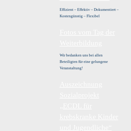
Effizient – Effektiv – Dokumentiert –
Kostengünstig – Flexibel
Fotos vom Tag der
Weiterbildung
Wir bedanken uns bei allen
Beteiligten für eine gelungene
Veranstaltung!
Auszeichnung
Sozialprojekt
„ECDL für
krebskranke Kinder
und Jugendliche“