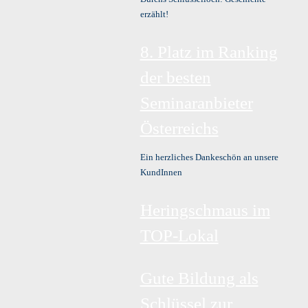
erzählt!
8. Platz im Ranking
der besten
Seminaranbieter
Österreichs
Ein herzliches Dankeschön an unsere
KundInnen
Heringschmaus im
TOP-Lokal
Gute Bildung als
Schlüssel zur