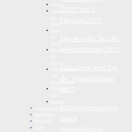
Projekte
2023“ am 6.
Avatare
für
Oktober 2023
Kinder
ECDL
Das war der Tag der
für
Kinder
Weiterbildung 2023
Jugend
&
Zukunft
Einladung zum Tag
Auszeichnungen
und
der Weiterbildung
Kooperationen
2023
Referenzen
CSR
Kontakt
Mitarbeiterbindung
Auszeichnungen
Kundenliste
durch
Referenzen
AGB
Weiterbildung