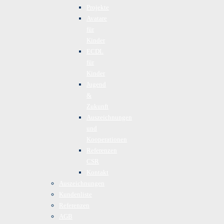
Projekte
Avatare
für
Kinder
ECDL
für
Kinder
Jugend
&
Zukunft
Auszeichnungen
und
Kooperationen
Referenzen
CSR
Kontakt
Auszeichnungen
Kundenliste
Referenzen
AGB