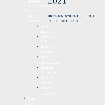
2021
Statement
Unternehmensgruppe
Adressen
und
HR Inside Summit 2021
Philipp
2021-
Standorte
09-15T13:00:11+02:00
Standorte
Wien
Standorte
Tirol
Standorte
Salzburg
Standorte
Oberösterreich
Standorte
Niederösterreich
Standorte
Kärnten
Standorte
Burgenland
News
CSR