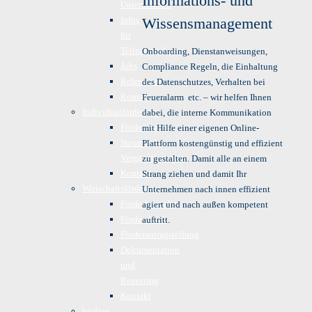
Informations- und
Unternehmen
Infos
Wissensmanagement
für
TeilnehmerInnen
Onboarding, Dienstanweisungen,
Jobs
Compliance Regeln, die Einhaltung
Referenzen
des Datenschutzes, Verhalten bei
Kontakt
Feueralarm etc. – wir helfen Ihnen
Individualförderung
dabei, die interne Kommunikation
Förderungen
mit Hilfe einer eigenen Online-
Steuerliche
Plattform kostengünstig und effizient
Vergünstigungen
zu gestalten. Damit alle an einem
Kontakt
Strang ziehen und damit Ihr
Wirtschaftsförderung
Unternehmen nach innen effizient
Förderbereiche
agiert und nach außen kompetent
Fördercheck
auftritt.
Förderantragstellung
Dokumentation
und
Reporting
Kontakt
bridges