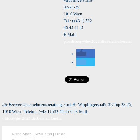
Wipplingerstraße
32/23-25
1010 Wien
Tel.: (+43 1) 532
45 45-1115
E-Mail:
p.roehsner@dev2021.dieberatercloud.at
die Berater
Unternehmensberatungs GmbH | Wipplingerstraße 32/Top 23-25,
1010 Wien | Telefon:
(+43 1) 532 45 45-0
| E-Mail:
office@dev2021.dieberatercloud.at
Kurse/Shop
|
Newsletter
|
Presse
|