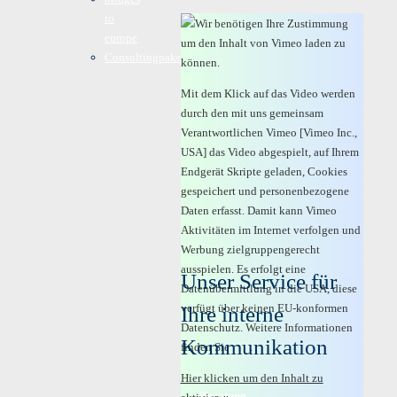
to
Wir benötigen Ihre Zustimmung
europe
um den Inhalt von Vimeo laden zu
Consultingpakete
können.
Mit dem Klick auf das Video werden
durch den mit uns gemeinsam
Verantwortlichen Vimeo [Vimeo Inc.,
USA] das Video abgespielt, auf Ihrem
Endgerät Skripte geladen, Cookies
gespeichert und personenbezogene
Daten erfasst. Damit kann Vimeo
Aktivitäten im Internet verfolgen und
Werbung zielgruppengerecht
ausspielen. Es erfolgt eine
Unser Service für
Datenübermittlung in die USA, diese
verfügt über keinen EU-konformen
Ihre interne
Datenschutz. Weitere Informationen
Kommunikation
finden Sie
hier
.
Hier klicken um den Inhalt zu
Beratung