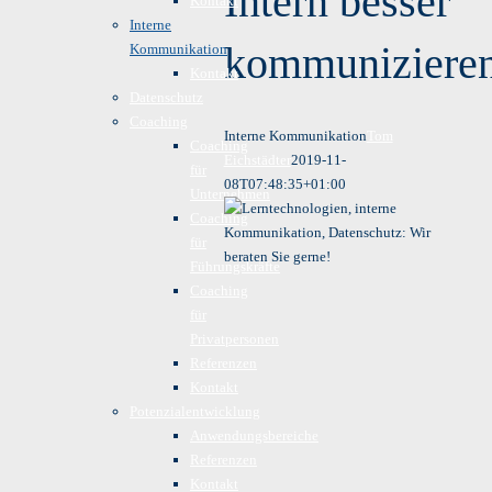
Intern besser
Kontakt
Interne
kommuniziere
Kommunikation
Kontakt
Datenschutz
Coaching
Interne Kommunikation
Tom
Coaching
Eichstädter
2019-11-
für
08T07:48:35+01:00
Unternehmen
Coaching
für
Führungskräfte
Coaching
für
Privatpersonen
Referenzen
Kontakt
Potenzialentwicklung
Anwendungsbereiche
Referenzen
Kontakt