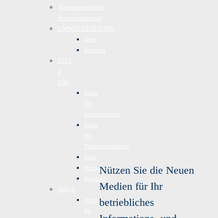
Alternsspezifische
Personalplanung
UMWELTSTIFTUNG
Jobs
Kontakt
JUST
2
JOB
Infos
für
Unternehmen
Infos
für
TeilnehmerInnen
Jobs
Referenzen
Nützen Sie die Neuen
Kontakt
Medien für Ihr
AQUA
Infos
betriebliches
für