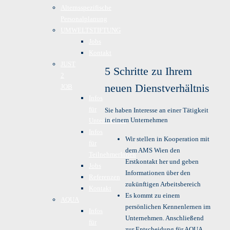
Alternsspezifische
Personalplanung
UMWELTSTIFTUNG
Jobs
Kontakt
JUST
5 Schritte zu Ihrem
2
neuen Dienstverhältnis
JOB
Infos
für
Sie haben Interesse an einer Tätigkeit
in einem Unternehmen
Unternehmen
Infos
Wir stellen in Kooperation mit
für
dem AMS Wien den
TeilnehmerInnen
Erstkontakt her und geben
Jobs
Informationen über den
Referenzen
zukünftigen Arbeitsbereich
Kontakt
Es kommt zu einem
AQUA
persönlichen Kennenlernen im
Infos
Unternehmen. Anschließend
für
zur Entscheidung für AQUA