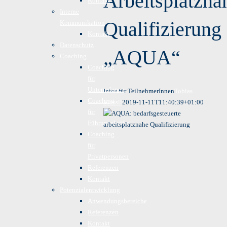
Arbeitsplatzna
Kontakt
Interne
Qualifizierung
Kommunikation
Kontakt
Datenschutz
„AQUA“
Coaching
Coaching
für
Unternehmen
Infos für TeilnehmerInnen
Tobias
Coaching
Mussil
2019-11-11T11:40:39+01:00
für
Führungskräfte
Coaching
für
Privatpersonen
Referenzen
Kontakt
Potenzialentwicklung
Anwendungsbereiche
Referenzen
Kontakt