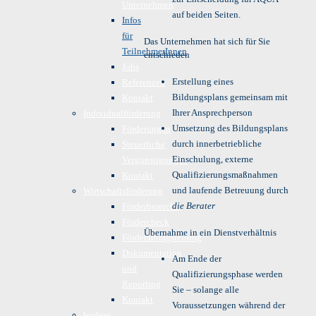
Unternehmen
auf beiden Seiten.
Infos
für
Das Unternehmen hat sich für Sie
TeilnehmerInnen
entschieden
Jobs
Erstellung eines
Referenzen
Bildungsplans gemeinsam mit
Kontakt
Ihrer Ansprechperson
Individualförderung
Umsetzung des Bildungsplans
Förderungen
durch innerbetriebliche
Steuerliche
Einschulung, externe
Vergünstigungen
Qualifizierungsmaßnahmen
Kontakt
und laufende Betreuung durch
Wirtschaftsförderung
die Berater
Förderbereiche
Fördercheck
Übernahme in ein Dienstverhältnis
Förderantragstellung
Dokumentation
Am Ende der
und
Qualifizierungsphase werden
Reporting
Sie – solange alle
Kontakt
Voraussetzungen während der
bridges