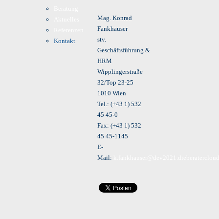
Beratung
Mag. Konrad
Aktuelles
Fankhauser
Referenzen
stv.
Kontakt
Geschäftsführung &
HRM
Wipplingerstraße
32/Top 23-25
1010 Wien
Tel.: (+43 1) 532
45 45-0
Fax: (+43 1) 532
45 45-1145
E-
Mail:
k.fankhauser@dev2021.dieberatercloud