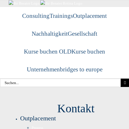
Skip
to
Consulting
Trainings
Outplacement
content
Nachhaltigkeit
Gesellschaft
Kurse buchen OLD
Kurse buchen
Unternehmen
bridges to europe
Suche
nach:
Kontakt
Outplacement
Prozess