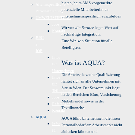
bieten, beim AMS vorgemerkte
Alternsspezifische
potenzielle MitarbeiterInnen
Personalplanung
unternehmensspezifisch auszubilden.
UMWELTSTIFTUNG
Jobs
Wir von
die Berater
legen Wert auf
Kontakt
nachhaltige Integration.
JUST
Eine Win-win-Situation für alle
2
Beteiligten.
JOB
Infos
Was ist AQUA?
für
Unternehmen
Die Arbeitsplatznahe Qualifizierung
Infos
richtet sich an alle Unternehmen mit
für
Sitz in Wien. Der Schwerpunkt liegt
TeilnehmerInnen
in den Bereichen Büro, Versicherung,
Jobs
Möbelhandel sowie in der
Referenzen
Textilbranche.
Kontakt
AQUA
AQUA führt Unternehmen, die ihren
Infos
Personalbedarf am Arbeitsmarkt nicht
für
abdecken können und