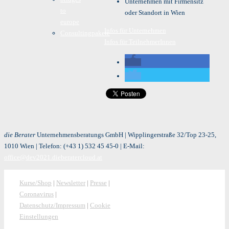
Unternehmen mit Firmensitz
to
oder Standort in Wien
europe
Infos für Unternehmen
Consultingpakete
Infos für TeilnehmerInnen
die Berater
Unternehmensberatungs GmbH | Wipplingerstraße 32/Top 23-25,
1010 Wien | Telefon:
(+43 1) 532 45 45-0
| E-Mail:
office@dev2021.dieberatercloud.at
Kurse/Shop
|
Newsletter
|
Presse
|
Coronavirus
|
Datenschutz/Impressum
|
Cookie
Einstellungen