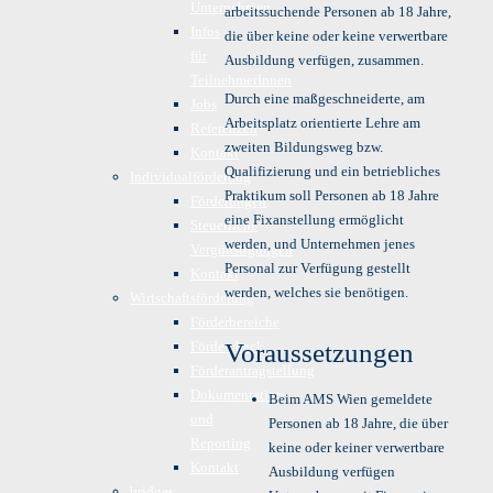
Unternehmen
arbeitssuchende Personen ab 18 Jahre,
Infos
die über keine oder keine verwertbare
für
Ausbildung verfügen, zusammen.
TeilnehmerInnen
Durch eine maßgeschneiderte, am
Jobs
Arbeitsplatz orientierte Lehre am
Referenzen
zweiten Bildungsweg bzw.
Kontakt
Qualifizierung und ein betriebliches
Individualförderung
Praktikum soll Personen ab 18 Jahre
Förderungen
eine Fixanstellung ermöglicht
Steuerliche
werden, und Unternehmen jenes
Vergünstigungen
Personal zur Verfügung gestellt
Kontakt
werden, welches sie benötigen.
Wirtschaftsförderung
Förderbereiche
Fördercheck
Voraussetzungen
Förderantragstellung
Dokumentation
Beim AMS Wien gemeldete
und
Personen ab 18 Jahre, die über
Reporting
keine oder keiner verwertbare
Kontakt
Ausbildung verfügen
bridges