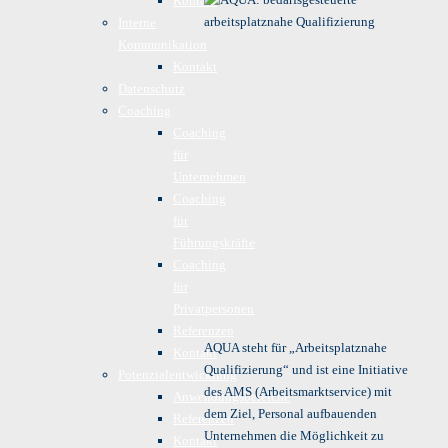
Kontakt
Interne
Kommunikation
Kontakt
Datenschutz
Coaching
Coaching
für
Unternehmen
Coaching
für
Führungskräfte
Coaching
für
Privatpersonen
Referenzen
AQUA steht für „Arbeitsplatznahe
Kontakt
Qualifizierung“ und ist eine Initiative
Potenzialentwicklung
des AMS (Arbeitsmarktservice) mit
Anwendungsbereiche
dem Ziel, Personal aufbauenden
Referenzen
Unternehmen die Möglichkeit zu
Kontakt