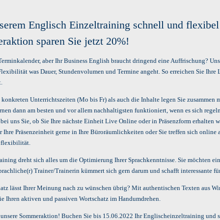
2
serem Englisch Einzeltraining schnell und flexibel
aktion sparen Sie jetzt 20%!
Terminkalender, aber Ihr Business English braucht dringend eine Auffrischung? Uns
lexibilität was Dauer, Stundenvolumen und Termine angeht. So erreichen Sie Ihre L
.
konkreten Unterrichtszeiten (Mo bis Fr) als auch die Inhalte legen Sie zusammen mi
nen dann am besten und vor allem nachhaltigsten funktioniert, wenn es sich regelmä
ei uns Sie, ob Sie Ihre nächste Einheit Live Online oder in Präsenzform erhalten 
Ihre Präsenzeinheit gerne in Ihre Büroräumlichkeiten oder Sie treffen sich online 
flexibilität.
aining dreht sich alles um die Optimierung Ihrer Sprachkenntnisse. Sie möchten ein
prachliche(r) Trainer/Trainerin kümmert sich gern darum und schafft interessante f
hatz lässt Ihrer Meinung nach zu wünschen übrig? Mit authentischen Texten aus Wi
Sie Ihren aktiven und passiven Wortschatz im Handumdrehen.
 unsere Sommeraktion! Buchen Sie bis 15.06.2022 Ihr Englischeinzeltraining und s