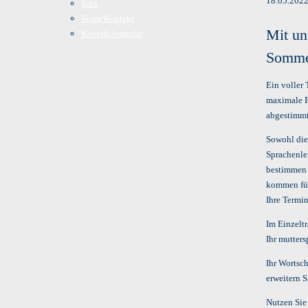
18.05.202
Jobs
Team/Kontakt
Mit un
Kontaktformular
Sommer
Ein voller 
maximale F
abgestimmt
Sowohl die 
Sprachenler
bestimmen b
kommen für 
Ihre Termin
Im Einzeltr
Ihr mutters
Ihr Wortsc
erweitern 
Nutzen Sie