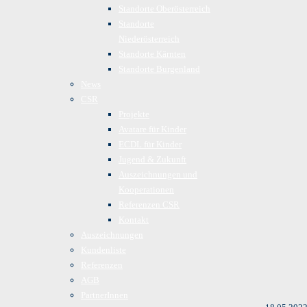
Standorte Oberösterreich
Standorte
Niederösterreich
Standorte Kärnten
Standorte Burgenland
News
CSR
Projekte
Avatare für Kinder
ECDL für Kinder
Jugend & Zukunft
Auszeichnungen und
Kooperationen
Referenzen CSR
Kontakt
Auszeichnungen
Kundenliste
Referenzen
AGB
PartnerInnen