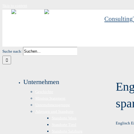
Skip to content
Consulting
Suche nach:
Unternehmen
Eng
Geschichte
Mission Statement
spa
Unternehmensgruppe
Adressen und Standorte
Standorte Wien
Englisch E
Standorte Tirol
Standorte Salzburg