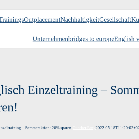
Trainings
Outplacement
Nachhaltigkeit
Gesellschaft
Ku
Unternehmen
bridges to europe
English v
lisch Einzeltraining – Som
ren!
inzeltraining – Sommeraktion: 20% sparen!
Gunther Pany
2022-05-18T11:20:02+0