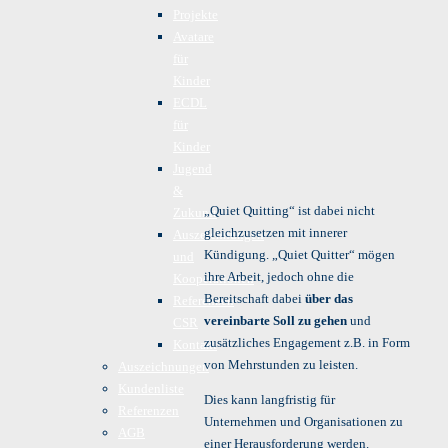
Projekte
Avatare
für
Kinder
ECDL
für
Kinder
Jugend
&
„Quiet Quitting“ ist dabei nicht
Zukunft
gleichzusetzen mit innerer
Auszeichnungen
Kündigung. „Quiet Quitter“ mögen
und
ihre Arbeit, jedoch ohne die
Kooperationen
Bereitschaft dabei
über das
Referenzen
vereinbarte Soll zu gehen
und
CSR
zusätzliches Engagement z.B. in Form
Kontakt
von Mehrstunden zu leisten.
Auszeichnungen
Kundenliste
Dies kann langfristig für
Referenzen
Unternehmen und Organisationen zu
AGB
einer Herausforderung werden.