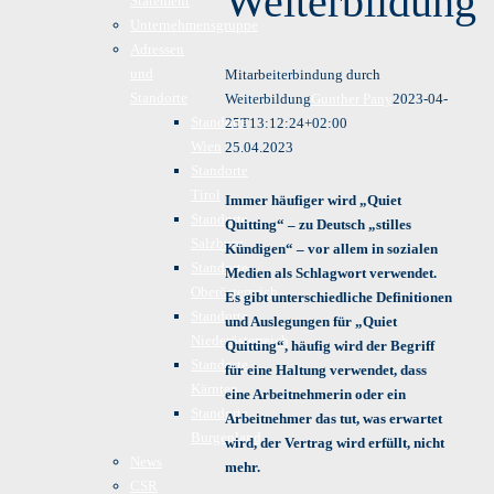
Weiterbildung
Statement
Unternehmensgruppe
Adressen
und
Mitarbeiterbindung durch
Standorte
Weiterbildung
Gunther Pany
2023-04-
Standorte
25T13:12:24+02:00
Wien
25.04.2023
Standorte
Tirol
Immer häufiger wird „Quiet
Standorte
Quitting“ – zu Deutsch „stilles
Salzburg
Kündigen“ – vor allem in sozialen
Standorte
Medien als Schlagwort verwendet.
Oberösterreich
Es gibt unterschiedliche Definitionen
Standorte
und Auslegungen für „Quiet
Niederösterreich
Quitting“, häufig wird der Begriff
Standorte
für eine Haltung verwendet, dass
Kärnten
eine Arbeitnehmerin oder ein
Standorte
Arbeitnehmer das tut, was erwartet
Burgenland
wird, der Vertrag wird erfüllt, nicht
News
mehr.
CSR