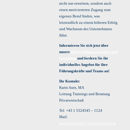
nicht nur erweitern, sondern auch
einen motivierteren Zugang zum
eigenen Beruf finden, was
letztendlich zu einem höheren Erfolg
und Wachstum des Unternehmens
führt.
Informieren Sie sich jetzt über
unsere
Weiterbildungsangebote und
Coachings
und fordern Sie ihr
individuelles Angebot für ihre
Führungskräfte und Teams an!
Ihr Kontakt:
Karin Asen, MA
Leitung Trainings und Beratung
Privatwirtschaft
Tel: +43 1 5324545 – 1124
Mail:
k.asen@dev2021.dieberatercloud.at