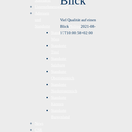
Blick
Statement
Unternehmensgruppe
Adressen
und
Viel Qualität auf einen
Standorte
Blick
Philipp
2021-08-
Standorte
10T10:00:58+02:00
Wien
Standorte
Tirol
Standorte
Salzburg
Standorte
Oberösterreich
Standorte
Niederösterreich
Standorte
Kärnten
Standorte
Burgenland
News
CSR