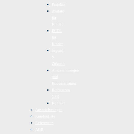
Projekte
Avatare
für
Kinder
ECDL
für
Kinder
Jugend
&
Zukunft
Auszeichnungen
und
Kooperationen
Referenzen
CSR
Kontakt
Auszeichnungen
Kundenliste
Referenzen
AGB