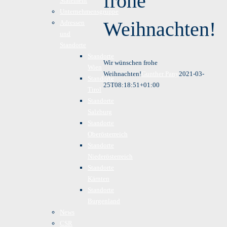
frohe
Statement
Unternehmensgruppe
Weihnachten!
Adressen
und
Standorte
Standorte
Wir wünschen frohe
Wien
Weihnachten!
Gunther Pany
2021-03-
Standorte
25T08:18:51+01:00
Tirol
Standorte
Salzburg
Standorte
Oberösterreich
Standorte
Niederösterreich
Standorte
Kärnten
Standorte
Burgenland
News
CSR