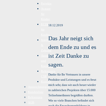
Projekte
Avatare
für
Kinder
ECDL
18.12.2019
für
Kinder
Das Jahr neigt sich
Jugend
&
dem Ende zu und es
Zukunft
ist Zeit Danke zu
Auszeichnungen
und
sagen.
Kooperationen
Referenzen
Danke für Ihr Vertrauen in unsere
CSR
Produkte und Leistungen und es freut
Kontakt
mich sehr, dass wir auch heuer wieder
Auszeichnungen
in zahlreichen Projekten über 15.000
Kundenliste
TeilnehmerInnen begrüßen durften.
Referenzen
Wie so viele Branchen befindet sich
AGB
auch die Erwachsenenbildung in