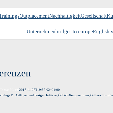
Trainings
Outplacement
Nachhaltigkeit
Gesellschaft
Ku
Unternehmen
bridges to europe
English v
erenzen
n
Tobias Mussil
2017-11-07T19:57:02+01:00