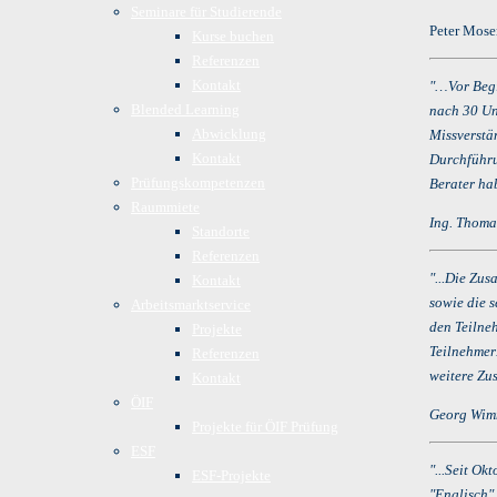
Seminare für Studierende
Peter Mose
Kurse buchen
Referenzen
Kontakt
"…Vor Begi
Blended Learning
nach 30 Un
Abwicklung
Missverstä
Kontakt
Durchführu
Prüfungskompetenzen
Berater ha
Raummiete
Ing. Thoma
Standorte
Referenzen
"...Die Zus
Kontakt
sowie die 
Arbeitsmarktservice
den Teilneh
Projekte
Teilnehmer
Referenzen
weitere Zu
Kontakt
ÖIF
Georg Wimm
Projekte für ÖIF Prüfung
ESF
"...Seit O
ESF-Projekte
"Englisch"