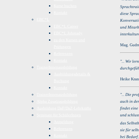
Kurse buchen
Sprachtrai
Kontakt
diese Sprac
EBC*L
Konversati
EBC*L Career
und Mitarb
EBC*L Jobready
interkultur
zu den Kursen und
Mag. Gudru
Prüfungen
Referenzen
Kontakt
"... Wir le
TrainerInnenausbildung
durchgeführ
Ausbildungsdetails &
Heike Kran
Buchung
Kontakt
TrainerInnenausbildung
"... Die pr
Alpha Zusatzausbildung
auch in de
Ausbildung DaF/DaZ-Lehrkräfte
findet ein
Seminare für SchülerInnen
und schlus
Anmeldung
das Selbst
Referenzen
sie für sel
Kontakt
bei Bedarf 