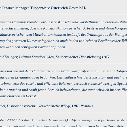
r, Finance Manager,
Tupperware Österreich Ges.m.b.H.
nn des Trainings konnten wir unsere Wünsche und Vorstellungen in einem ausführl
terrichtseinheiten, dass die Kommunikation zwischen Arbeitern und ihren Vorgesetz
ndnisse zwischen den Mitarbeitern konnten im Laufe des Trainings aus der Welt ge
ng des gesamten Kurses spiegelte sich auch in den zahlreichen Feedbacks der Teiln
ben wir einen sehr guten Partner gefunden…"
s Köstinger, Leitung Standort Wien,
Saubermacher Dienstleistungs AG
ammenarbeit mit dem Unternehmen die Berater war professionell und sehr erfolgreic
sehr guten Lernunterlagen bedanken. Das maßgeschneiderte Skriptum und auch die 
erInnen erst das rasche und effiziente Erlernen der doch etwas schwierigen Sprach
In einzugehen und somit jenen Bereich beizubringen, die auch wirklich im beruflic
sammenarbeit im Herbst..."
er, Disponent Verkehr - Verkehrsstelle Wörgl,
ÖBB Postbus
ktober 2002 führt das Bundeskanzleramt ein Qualifizierungsprojekt für Teamassiste
 wählten wir aufgrund des Schulungskonzepts und der ansprechenden Zusatzleistun