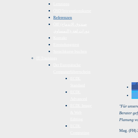
Lerntipps
ÖSD/Integrationskurse
Referenzen
ÖIF (صندوق الاندماج
النمساوي)- دورات لغة
Kontakt
Einstufungstest
Sprachkurse buchen
IT-Trainings
Der Europäische
Computerführerschein
ECDL
Standard
ECDL
Advanced
ECDL Image
"Für unsere
& Web
Berater ge
Editing
Planung vo
ECDL
Mag. (FH) 
Computing