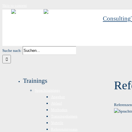
Skip to content
Consulting
Suche nach:
Trainings
Ref
Sprachtrainings
Angebot
Ablauf
Referenze
Methoden
Trainingsformen
Vorteile
Referenzniveaus