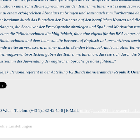
tuation - unterschiedliche Sprachniveaus der TeilnehmerInnen - ist es dem Team v
kt zu einem erfolgreichen Abschluss zu bringen und somit auch zum Fortbestand de
ar bestimmt durch das Eingehen der Trainerin auf den beruflichen Kontext und die
lang es, die Scheu vor der Fremdsprache abzulegen und Spaß und Motivation zu
ielten die TeilnehmerInnen die Möglichkeit, über eine eigens für das BKA eingeric
ilnehmerInnen und dem Team von die Berater auf Englisch zu kommunizieren sowie
nde weiter zu verbessern. In einer abschließenden Feedbackrunde mit allen Teil
Trainingsverantwortlichen gaben die TeilnehmerInnen an, dass sie sich durch die
sstsein in der Anwendung der englischen Sprache gestärkt fühlen..."
ajek, Personalreferent in der Abteilung I/2
Bundeskanzleramt der Republik Öster
 Wien | Telefon:
(+43 1) 532 45 45-0
| E-Mail:
office@dev2021.dieberatercloud.at
okie Einstellungen