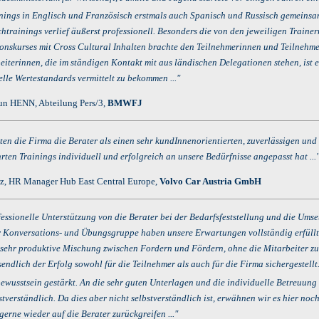
nings in Englisch und Französisch erstmals auch Spanisch und Russisch gemeinsam
htrainings verlief äußerst professionell. Besonders die von den jeweiligen Traine
onskurses mit Cross Cultural Inhalten brachte den Teilnehmerinnen und Teilnehme
eiterinnen, die im ständigen Kontakt mit aus ländischen Delegationen stehen, ist 
elle Wertestandards vermittelt zu bekommen ..."
n HENN, Abteilung Pers/3,
BMWFJ
rnten die Firma die Berater
als einen sehr kundInnenorientierten, zuverlässigen und
ten Trainings individuell und erfolgreich an unsere Bedürfnisse angepasst hat ...
z, HR Manager Hub East Central Europe,
Volvo Car Austria GmbH
ofessionelle Unterstützung von die Berater bei der Bedarfsfeststellung und die Ums
r Konversations- und Übungsgruppe haben unsere Erwartungen vollständig erfüllt. 
e sehr produktive Mischung zwischen Fordern und Fördern, ohne die Mitarbeiter zu 
sendlich der Erfolg sowohl für die Teilnehmer als auch für die Firma sichergestel
bewusstsein gestärkt. An die sehr guten Unterlagen und die individuelle Betreuung
bstverständlich. Da dies aber nicht selbstverständlich ist, erwähnen wir es hier n
gerne wieder auf die Berater zurückgreifen ..."