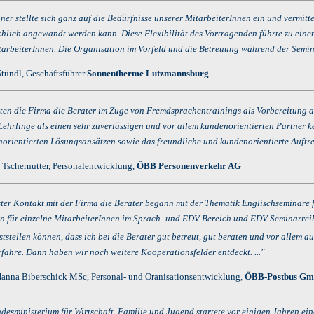
ainer stellte sich ganz auf die Bedürfnisse unserer MitarbeiterInnen ein und vermit
chlich angewandt werden kann. Diese Flexibilität des Vortragenden führte zu eine
tarbeiterInnen. Die Organisation im Vorfeld und die Betreuung während der Semina
tündl, Geschäftsführer
Sonnentherme Lutzmannsburg
rnten die Firma die Berater
im Zuge von Fremdsprachentrainings als Vorbereitung 
 Lehrlinge als einen sehr zuverlässigen und vor allem kundenorientierten Partner 
norientierten Lösungsansätzen sowie das freundliche und kundenorientierte Auftre
 Tschernutter, Personalentwicklung,
ÖBB Personenverkehr AG
rster Kontakt mit der Firma die Berater
begann mit der Thematik Englischseminare f
für einzelne MitarbeiterInnen im Sprach- und EDV-Bereich und EDV-Seminarreihe
ststellen können, dass ich bei die Berater
gut betreut, gut beraten und vor allem a
rfahre. Dann haben wir noch weitere Kooperationsfelder entdeckt. ..."
 Hanna Biberschick MSc, Personal- und Oranisationsentwicklung,
ÖBB-Postbus G
ndesministerium für Wirtschaft, Familie und Jugend startete vor einigen Jahren ei