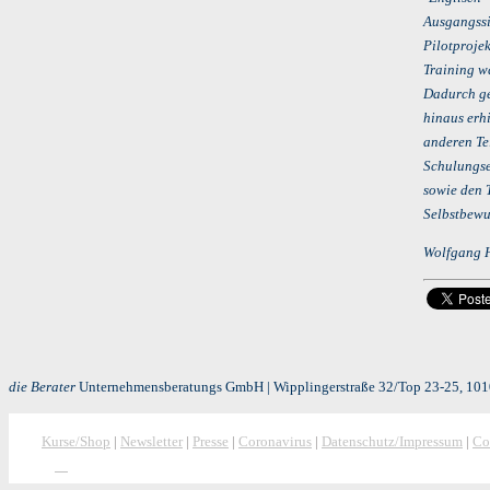
Ausgangssi
Pilotproje
Training w
Dadurch ge
hinaus erh
anderen Te
Schulungse
sowie den 
Selbstbewu
Wolfgang H
die Berater
Unternehmensberatungs GmbH | Wipplingerstraße 32/Top 23-25, 1010
Kurse/Shop
|
Newsletter
|
Presse
|
Coronavirus
|
Datenschutz/Impressum
|
Co