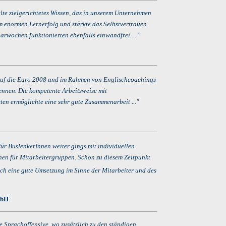
telte zielgerichtetes Wissen, das in unserem Unternehmen
m enormen Lernerfolg und stärkte das Selbstvertrauen
rwochen funktionierten ebenfalls einwandfrei. ..."
auf die Euro 2008 und im Rahmen von Englischcoachings
kennen. Die kompetente Arbeitsweise mit
ten ermöglichte eine sehr gute Zusammenarbeit ..."
ür BuslenkerInnen weiter gings mit individuellen
n für Mitarbeitergruppen. Schon zu diesem Zeitpunkt
uch eine gute Umsetzung im Sinne der Mitarbeiter und des
mbH
ne Sprachoffensive, wo zusätzlich zu den ständigen