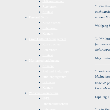
IT-Kurse buchen
"... Der Tr
Referenzen
auch tatsä
Kontakt
unserer Mi
Personal Skills
Kurse buchen
Wolfgang S
Referenzen
Kontakt
"... Wir le
Cross Cultural Management
für unsere
Kurse buchen
zielgruppe
Referenzen
Kontakt
Mag. Karin
Masterstudienlehrgang
Konzept
"... mein e
Ziel und Zielgruppe
Maßnahmen 
Studienprogramm
Eckdaten
habe ich fe
Kontakt
Lernziels e
Wirtschaftskompetenz
Dipl. Ing.
€FDL
Finanzführerschein
Referenzen
"... Das Bu