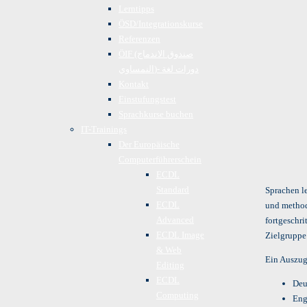
Lerntipps
ÖSD/Integrationskurse
Referenzen
ÖIF (صندوق الاندماج
النمساوي)- دورات لغة
Kontakt
Einstufungstest
Sprachkurse buchen
IT-Trainings
Der Europäische
Computerführerschein
ECDL
Standard
Sprachen l
ECDL
und method
Advanced
fortgeschri
ECDL Image
Zielgruppe
& Web
Ein Auszug
Editing
ECDL
Deu
Computing
Eng