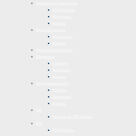
Seminare für Studierende
Kurse buchen
Referenzen
Kontakt
Blended Learning
Abwicklung
Kontakt
Prüfungskompetenzen
Raummiete
Standorte
Referenzen
Kontakt
Arbeitsmarktservice
Projekte
Referenzen
Kontakt
ÖIF
Projekte für ÖIF Prüfung
ESF
ESF-Projekte