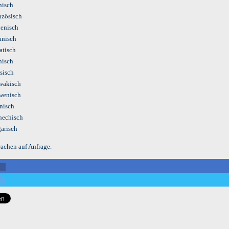
nisch
nzösisch
ienisch
anisch
atisch
nisch
sisch
wakisch
wenisch
nisch
hechisch
arisch
rachen auf Anfrage.