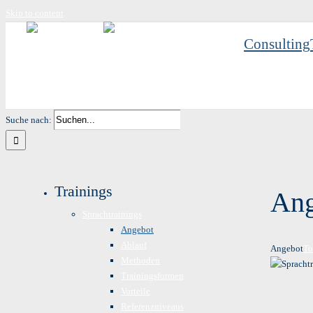
Skip to content
Consulting
Suche nach:
Trainings
Ang
Sprachtrainings
Angebot
Ablauf
Angebot
To
Methoden
Trainingsformen
Vorteile
Referenzniveaus