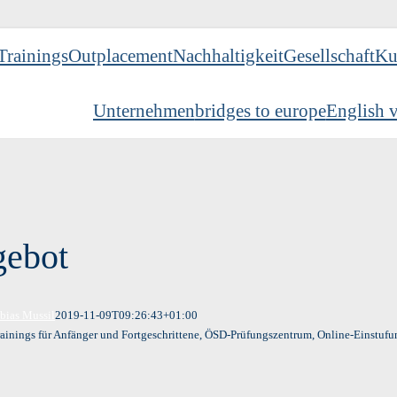
Trainings
Outplacement
Nachhaltigkeit
Gesellschaft
Ku
Unternehmen
bridges to europe
English v
ebot
bias Mussil
2019-11-09T09:26:43+01:00