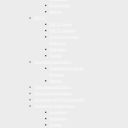
Kurse buchen
Kontakt
EBC*L
EBC*L Career
EBC*L Jobready
zu den Kursen und
Prüfungen
Referenzen
Kontakt
TrainerInnenausbildung
Ausbildungsdetails &
Buchung
Kontakt
TrainerInnenausbildung
Alpha Zusatzausbildung
Ausbildung DaF/DaZ-Lehrkräfte
Seminare für SchülerInnen
Anmeldung
Referenzen
Kontakt