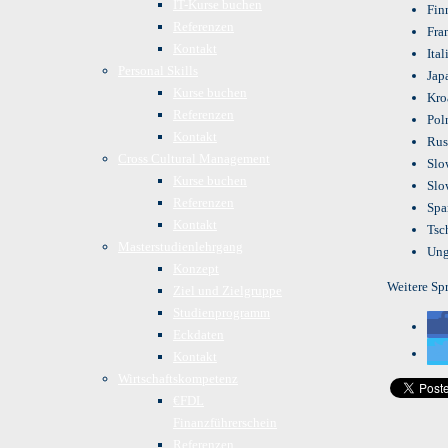
IT-Kurse buchen
Fin
Referenzen
Fra
Kontakt
Ital
Personal Skills
Jap
Kurse buchen
Kro
Referenzen
Pol
Kontakt
Rus
Cross Cultural Management
Slo
Kurse buchen
Slo
Referenzen
Spa
Kontakt
Tsc
Masterstudienlehrgang
Ung
Konzept
Weitere Sp
Ziel und Zielgruppe
Studienprogramm
Eckdaten
Kontakt
Wirtschaftskompetenz
€FDL
Finanzführerschein
Referenzen