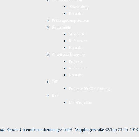
Abwicklung
Kontakt
Prüfungskompetenzen
Raummiete
Standorte
Referenzen
Kontakt
Arbeitsmarktservice
Projekte
Referenzen
Kontakt
ÖIF
Projekte für ÖIF Prüfung
ESF
ESF-Projekte
die Berater
Unternehmensberatungs GmbH | Wipplingerstraße 32/Top 23-25, 1010 