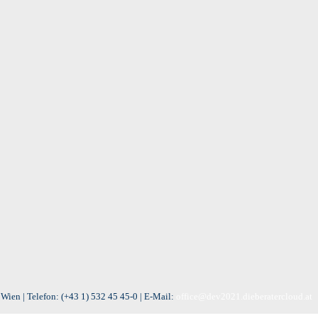
Wien | Telefon:
(+43 1) 532 45 45-0
| E-Mail:
office@dev2021.dieberatercloud.at