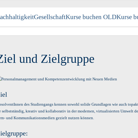
achhaltigkeit
Gesellschaft
Kurse buchen OLD
Kurse b
Ziel und Zielgruppe
iel
bsolventInnen des Studiengangs kennen sowohl solide Grundlagen wie auch topa
e selbstständig, kreativ und kollaborativ in der modernen, virtualisierten Umwelt d
ern- und Kommunikationsmedien gezielt nutzen können.
ielgruppe: