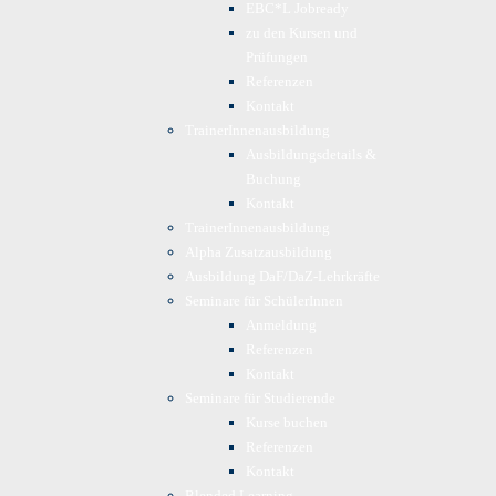
EBC*L Jobready
zu den Kursen und
Prüfungen
Referenzen
Kontakt
TrainerInnenausbildung
Ausbildungsdetails &
Buchung
Kontakt
TrainerInnenausbildung
Alpha Zusatzausbildung
Ausbildung DaF/DaZ-Lehrkräfte
Seminare für SchülerInnen
Anmeldung
Referenzen
Kontakt
Seminare für Studierende
Kurse buchen
Referenzen
Kontakt
Blended Learning