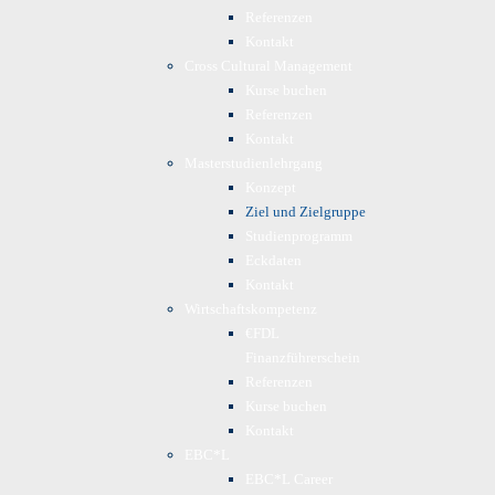
Referenzen
Kontakt
Cross Cultural Management
Kurse buchen
Referenzen
Kontakt
Masterstudienlehrgang
Konzept
Ziel und Zielgruppe
Studienprogramm
Eckdaten
Kontakt
Wirtschaftskompetenz
€FDL
Finanzführerschein
Referenzen
Kurse buchen
Kontakt
EBC*L
EBC*L Career