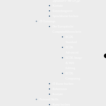
النمساوي)- دورات لغة
Kontakt
Einstufungstest
Sprachkurse buchen
IT-Trainings
Der Europäische
Computerführerschein
ECDL
Standard
ECDL
Advanced
ECDL Image
& Web
Editing
ECDL
Computing
IT-Kurse buchen
Referenzen
Kontakt
Personal Skills
Kurse buchen