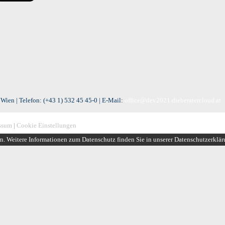
Wien | Telefon:
(+43 1) 532 45 45-0
| E-Mail:
office@dev2021.dieberatercloud.at
ssum
|
Cookie Einstellungen
rn. Weitere Informationen zum Datenschutz finden Sie in unserer Datenschutzerklä