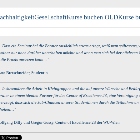
achhaltigkeit
Gesellschaft
Kurse buchen OLD
Kurse b
Dass ein Seminar bei die Berater tatsächlich etwas bringt, weiß man spätestens,
minar nur noch darüber unterhalten möchte und wenn man sich bei der nächsten G
 die Praxis umsetzen kann…“
ara Bretschneider, Studentin
Insbesondere die Arbeit in Kleingruppen und die auf unsere Wünsche und Bedür
rater zu einem idealen Partner für das Center of Excellence 23, eine Vereinigun
erzeugt, dass sich die Job-Chancen unserer StudentInnen durch die Teilnahme an
rhöhen…“
lfgang Dilly und Gregor Gossy, Center of Excellence 23 der WU-Wien