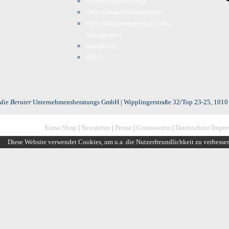
Potenzialentwicklung
Cross Cultural Management
Wirtschaftskompetenz & Office
Management
Raummiete
AQUA
die Berater
Unternehmensberatungs GmbH | Wipplingerstraße 32/Top 23-25, 1010 
Kurse/Shop
|
Newsletter
|
Presse
|
Coronavirus
|
Datenschutz/Impre
Diese Website verwendet Cookies, um u.a. die Nutzerfreundlichkeit zu verbesse