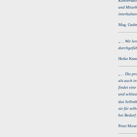
Konversati
und Mitarb
interkultu
Mag. Gudru
„… Wir ler
durchgefüh
Heike Kran
„… Die pro
als auch i
findet ein
und schlus
das Selbst
sie für sel
bei Bedarf
Peter Mose