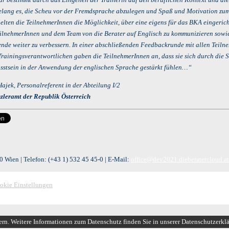
lang es, die Scheu vor der Fremdsprache abzulegen und Spaß und Motivation zu
ielten die TeilnehmerInnen die Möglichkeit, über eine eigens für das BKA eingeric
ilnehmerInnen und dem Team von die Berater auf Englisch zu kommunizieren sowie
nde weiter zu verbessern. In einer abschließenden Feedbackrunde mit allen Teil
Trainingsverantwortlichen gaben die TeilnehmerInnen an, dass sie sich durch die
sstsein in der Anwendung der englischen Sprache gestärkt fühlen…“
ajek, Personalreferent in der Abteilung I/2
leramt der Republik Österreich
 Wien | Telefon:
(+43 1) 532 45 45-0
| E-Mail:
office@dev2021.dieberatercloud.at
okie Einstellungen
ern. Weitere Informationen zum Datenschutz finden Sie in unserer Datenschutzerkl