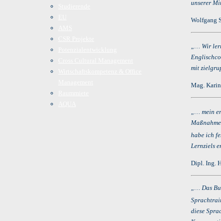
unserer Mi
Studierende
EU
Wolfgang S
AMS
CSR Projekte
„… Wir ler
Potenzialentwicklung
Englischco
Cross Cultural Management
mit zielgr
Wirtschaftskompetenz & Office
Management
Mag. Karin
Raummiete
AQUA
„… mein er
Maßnahmen 
habe ich fe
Lernziels 
Dipl. Ing.
„… Das Bun
Sprachtrai
diese Sprac