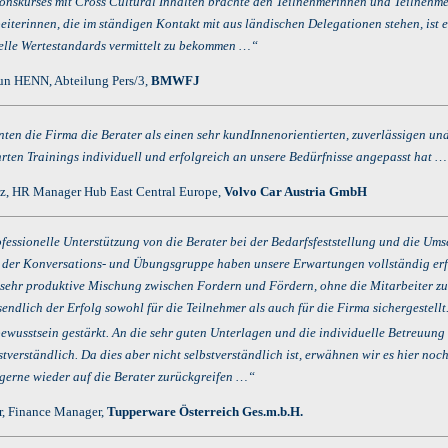
onskurses mit Cross Cultural Inhalten brachte den Teilnehmerinnen und Teilnehme
eiterinnen, die im ständigen Kontakt mit aus ländischen Delegationen stehen, ist 
relle Wertestandards vermittelt zu bekommen …“
n HENN, Abteilung Pers/3,
BMWFJ
nten die Firma die Berater
als einen sehr kundInnenorientierten, zuverlässigen un
rten Trainings individuell und erfolgreich an unsere Bedürfnisse angepasst hat 
z, HR Manager Hub East Central Europe,
Volvo Car Austria GmbH
fessionelle Unterstützung von die Berater bei der Bedarfsfeststellung und die Ums
n der Konversations- und Übungsgruppe haben unsere Erwartungen vollständig erfül
e sehr produktive Mischung zwischen Fordern und Fördern, ohne die Mitarbeiter zu 
sendlich der Erfolg sowohl für die Teilnehmer als auch für die Firma sichergestel
bewusstsein gestärkt. An die sehr guten Unterlagen und die individuelle Betreuung
bstverständlich. Da dies aber nicht selbstverständlich ist, erwähnen wir es hier n
 gerne wieder auf die Berater zurückgreifen …“
r, Finance Manager,
Tupperware Österreich Ges.m.b.H.