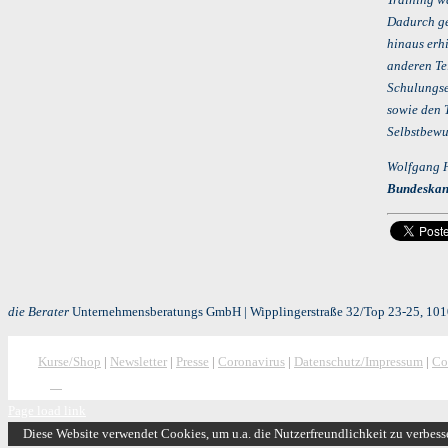
Dadurch ge
hinaus erh
anderen Te
Schulungse
sowie den 
Selbstbewu
Wolfgang H
Bundeskanz
die Berater
Unternehmensberatungs GmbH | Wipplingerstraße 32/Top 23-25, 1010
Kurse/Shop
|
Newsletter
|
Presse
|
Coronavirus
|
Datenschutz/Impressum
|
Co
Page load link
Diese Website verwendet Cookies, um u.a. die Nutzerfreundlichkeit zu verbess