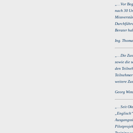
„…Vor Begi
nach 30 Un
Missverstä
Durchführu
Berater ha
Ing. Thoma
„…Die Zusa
sowie die 
den Teilneh
Teilnehmer
weitere Zu
Georg Wimm
„…Seit Okt
„Englisch“
Ausgangssi
Pilotproje
Training w