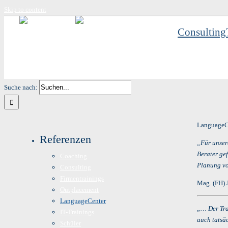
Skip to content
Consulting
Suche nach:
LanguageC
Referenzen
„Für unsere
Berater ge
Coaching
Planung vo
Consulting
Firmentrainings
Mag. (FH) 
Outplacement
LanguageCenter
„… Der Trai
IT-Trainings
auch tatsä
Schüler