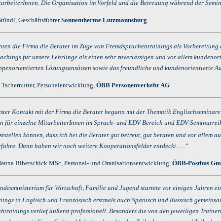
tarbeiterInnen. Die Organisation im Vorfeld und die Betreuung während der Semi
tündl, Geschäftsführer
Sonnentherme Lutzmannsburg
nten die Firma die Berater
im Zuge von Fremdsprachentrainings als Vorbereitung
achings für unsere Lehrlinge als einen sehr zuverlässigen und vor allem kundenor
uppenorientierten Lösungsansätzen sowie das freundliche und kundenorientierte A
 Tschernutter, Personalentwicklung,
ÖBB Personenverkehr AG
ster Kontakt mit der Firma die Berater
begann mit der Thematik Englischseminare 
für einzelne MitarbeiterInnen im Sprach- und EDV-Bereich und EDV-Seminarreihe
ststellen können, dass ich bei die Berater
gut betreut, gut beraten und vor allem a
erfahre. Dann haben wir noch weitere Kooperationsfelder entdeckt. …“
 Hanna Biberschick MSc, Personal- und Oranisationsentwicklung,
ÖBB-Postbus G
desministerium für Wirtschaft, Familie und Jugend startete vor einigen Jahren ei
nings in Englisch und Französisch erstmals auch Spanisch und Russisch gemeinsam
htrainings verlief äußerst professionell. Besonders die von den jeweiligen Traine