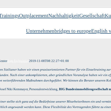
Trainings
Outplacement
Nachhaltigkeit
Gesellschaft
Ku
Unternehmen
bridges to europe
English v
enter
Tom Eichstädter
2019-11-08T08:22:27+01:00
n Sizilianer haben wir einen praxisorientierten Partner für ein Einzeltraining zu
funden. Nach einer unkomplizierten, aber gründlichen Voranalyse haben wir ein ef
n weiterführenden Maßnahmen durchgeführt. Wir können die Berater unseren Kol
Josef Niki Kernmayer, Personalentwicklung,
BIG Bundesimmobiliengesellschaft m
ner stellte sich ganz auf die Bedürfnisse unserer MitarbeiterInnen ein und vermit
chlich angewandt werden kann. Diese Flexibilität des Vortragenden führte zu eine