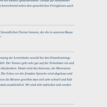
rn ein wahres Spracherlebnis. Gerade für Mitarbeiter
es bereichernd neben den sprachlichen Fertigkeiten auch
d freundlichen Partner kennen, der die in unserem Hause
…“
etzung der Lerninhalte sowohl bei den Einzeltrainings
lt. Der Trainer geht sehr gut auf die Teilnehmer ein und
überfordern. Damit wird das Interesse, die Motivation
lt. Die Scheu vor der fremden Sprache wird abgebaut und
 von die Berater
gewöhnt man sich sehr schnell und hält
ochmals ausdrücklich. Wir sind sehr zufrieden und werden