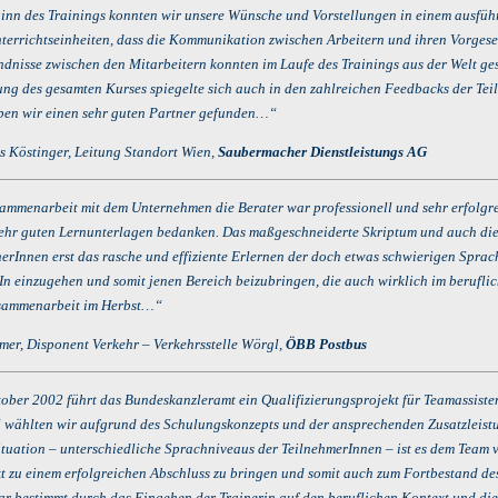
nn des Trainings konnten wir unsere Wünsche und Vorstellungen in einem ausführl
terrichtseinheiten, dass die Kommunikation zwischen Arbeitern und ihren Vorgesetz
ndnisse zwischen den Mitarbeitern konnten im Laufe des Trainings aus der Welt ge
ng des gesamten Kurses spiegelte sich auch in den zahlreichen Feedbacks der Teiln
ben wir einen sehr guten Partner gefunden…“
s Köstinger, Leitung Standort Wien,
Saubermacher Dienstleistungs AG
mmenarbeit mit dem Unternehmen die Berater war professionell und sehr erfolgreic
sehr guten Lernunterlagen bedanken. Das maßgeschneiderte Skriptum und auch die 
erInnen erst das rasche und effiziente Erlernen der doch etwas schwierigen Sprach
In einzugehen und somit jenen Bereich beizubringen, die auch wirklich im beruflic
sammenarbeit im Herbst…“
er, Disponent Verkehr – Verkehrsstelle Wörgl,
ÖBB Postbus
ober 2002 führt das Bundeskanzleramt ein Qualifizierungsprojekt für Teamassiste
 wählten wir aufgrund des Schulungskonzepts und der ansprechenden Zusatzleistun
tuation – unterschiedliche Sprachniveaus der TeilnehmerInnen – ist es dem Team v
kt zu einem erfolgreichen Abschluss zu bringen und somit auch zum Fortbestand de
ar bestimmt durch das Eingehen der Trainerin auf den beruflichen Kontext und die