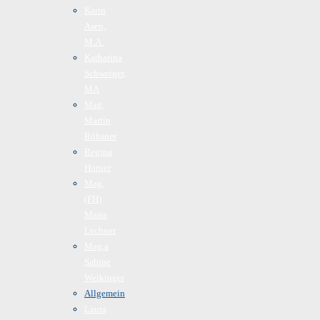
Karin
Asen,
M.A.
Katharina
Schweiger,
MA
Mag.
Martin
Röhsner
Regina
Horner
Mag.
(FH)
Maria
Lechner
Mag.a
Sabine
Weikinger
Allgemein
Laura