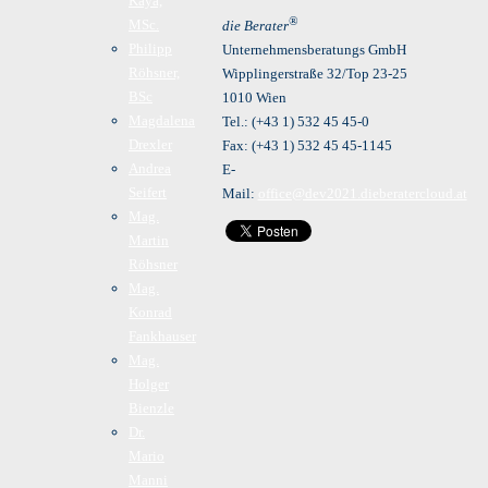
Kaya,
®
MSc.
die Berater
Philipp
Unternehmensberatungs GmbH
Röhsner,
Wipplingerstraße 32/Top 23-25
BSc
1010 Wien
Magdalena
Tel.: (+43 1) 532 45 45-0
Drexler
Fax: (+43 1) 532 45 45-1145
Andrea
E-
Seifert
Mail:
office@dev2021.dieberatercloud.at
Mag.
Martin
Röhsner
Mag.
Konrad
Fankhauser
Mag.
Holger
Bienzle
Dr.
Mario
Manni