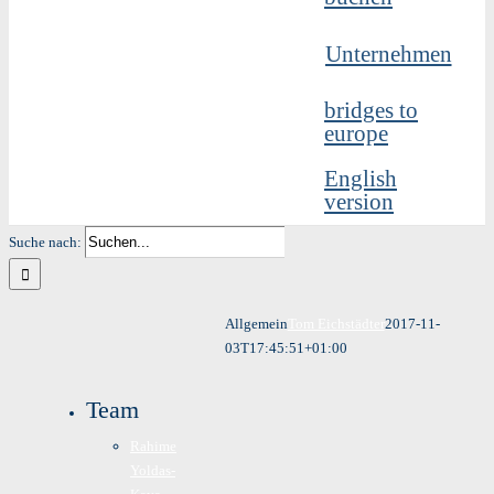
Unternehmen
bridges to
europe
English
version
Suche nach:
Allgemein
Tom Eichstädter
2017-11-
03T17:45:51+01:00
Team
Rahime
Yoldas-