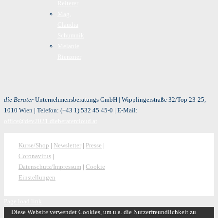
Reiterer
Mag.
Claudia
Schumnik
Melanie
Rienzner
die Berater
Unternehmensberatungs GmbH | Wipplingerstraße 32/Top 23-25,
1010 Wien | Telefon:
(+43 1) 532 45 45-0
| E-Mail:
office@dev2021.dieberatercloud.at
Kurse/Shop
|
Newsletter
|
Presse
|
Coronavirus
|
Datenschutz/Impressum
|
Cookie
Einstellungen
Page load link
Diese Website verwendet Cookies, um u.a. die Nutzerfreundlichkeit zu