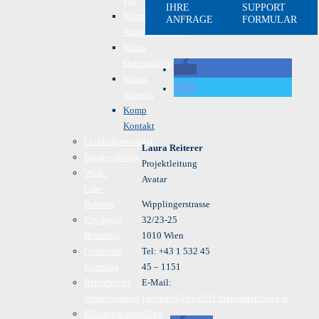
Pro
IHRE
SUPPORT
Komp
ANFRAGE
FORMULAR
Anfrageformular
Komp
Datenschutz
Komp
Support
Komp
Kontakt
Lernkulturwandel
Laura Reiterer
Employability
Projektleitung
Work-
Avatar
Life-
Balance
Wipplingerstrasse
Employer
32/23-25
Branding
1010 Wien
Corporate
Tel: +43 1 532 45
Learning
45 – 1151
Betriebliche
E-Mail:
Weiterbildung
l.reiterer@dev2021.dieberatercloud.at
Bildungscontrolling