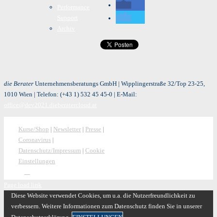
Performance
Support
Archiv
die Berater
Unternehmensberatungs GmbH | Wipplingerstraße 32/Top 23-25,
1010 Wien | Telefon:
(+43 1) 532 45 45-0
| E-Mail:
office@dev2021.dieberatercloud.at
Kurse/Shop
|
Newsletter
|
Presse
|
Coronavirus
|
Datenschutz/Impressum
|
Cookie
Einstellungen
Page load link
Diese Website verwendet Cookies, um u.a. die Nutzerfreundlichkeit zu
verbessern. Weitere Informationen zum Datenschutz finden Sie in unserer