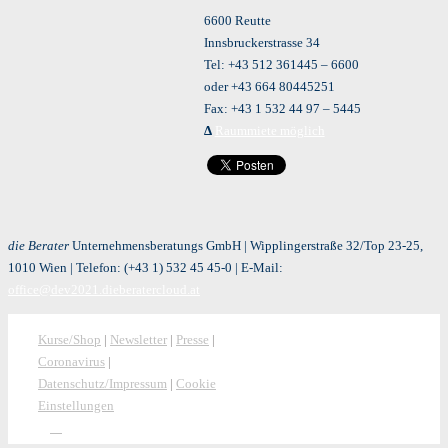
6600 Reutte
Innsbruckerstrasse 34
Tel: +43 512 361445 – 6600
oder +43 664 80445251
Fax: +43 1 532 44 97 – 5445
Δ
Raummiete möglich
die Berater
Unternehmensberatungs GmbH | Wipplingerstraße 32/Top 23-25,
1010 Wien | Telefon:
(+43 1) 532 45 45-0
| E-Mail:
office@dev2021.dieberatercloud.at
Kurse/Shop
|
Newsletter
|
Presse
|
Coronavirus
|
Datenschutz/Impressum
|
Cookie
Einstellungen