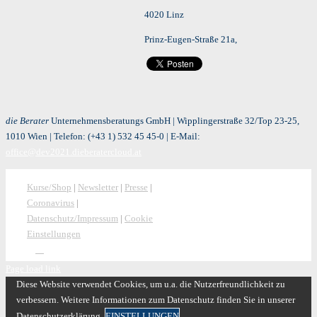
4020 Linz
Prinz-Eugen-Straße 21a,
die Berater
Unternehmensberatungs GmbH | Wipplingerstraße 32/Top 23-25,
1010 Wien | Telefon:
(+43 1) 532 45 45-0
| E-Mail:
office@dev2021.dieberatercloud.at
Kurse/Shop
|
Newsletter
|
Presse
|
Coronavirus
|
Datenschutz/Impressum
|
Cookie
Einstellungen
Page load link
Diese Website verwendet Cookies, um u.a. die Nutzerfreundlichkeit zu
verbessern. Weitere Informationen zum Datenschutz finden Sie in unserer
Datenschutzerklärung.
EINSTELLUNGEN