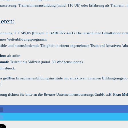
aussetzung: TrainerInnenausbildung (mind. 110 UE) oder Erfahrung als TrainerIn i
ieten:
lohnung: € 2.749,05 (Entgelt lt. BABE-KV 4a/1). Die tatsächliche Gehaltshöhe rich
ernes Weiterbildungsprogramm
xible und herausfordernde Tätigkeit in einem angenehmen Team und kreativen Arb
inn:
ab sofort
smaß:
Teilzeit bis Vollzeit (mind. 30 Wochenstunden)
Innsbruck
er größten Erwachsenenbildungsinstitute mit attraktivem internen Bildungsangebot 
!
bung richten Sie bitte an
die Berater
Unternehmensberatungs GmbH, z.H.
Frau Mel