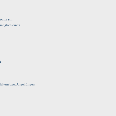
on in ein
tmöglich einen
t
Eltern bzw. Angehörigen