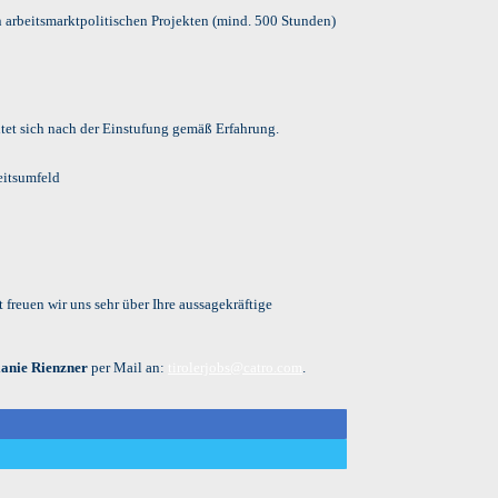
n arbeitsmarktpolitischen Projekten (mind. 500 Stunden)
tet sich nach der Einstufung gemäß Erfahrung.
eitsumfeld
freuen wir uns sehr über Ihre aussagekräftige
anie Rienzner
per Mail an:
tirolerjobs@catro.com
.