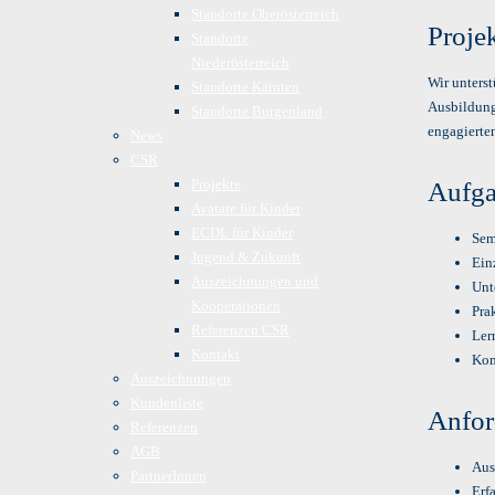
Standorte Oberösterreich
Proje
Standorte
Niederösterreich
Wir unterst
Standorte Kärnten
Ausbildung
Standorte Burgenland
engagierten
News
CSR
Projekte
Aufga
Avatare für Kinder
ECDL für Kinder
Sem
Jugend & Zukunft
Ein
Auszeichnungen und
Unt
Kooperationen
Pra
Referenzen CSR
Ler
Kontakt
Kom
Auszeichnungen
Kundenliste
Anfor
Referenzen
AGB
Aus
PartnerInnen
Erf