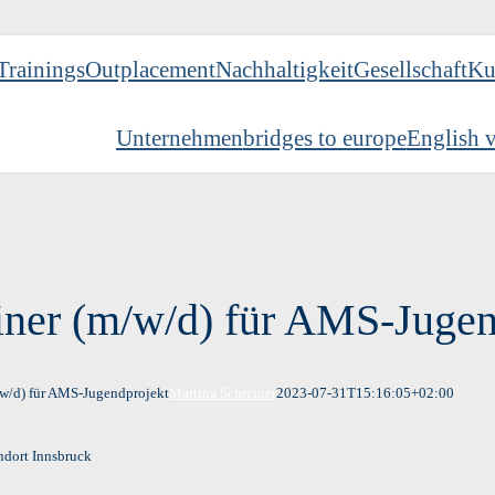
Trainings
Outplacement
Nachhaltigkeit
Gesellschaft
Ku
Unternehmen
bridges to europe
English v
iner (m/w/d) für AMS-Jugen
/w/d) für AMS-Jugendprojekt
Martina Schreiner
2023-07-31T15:16:05+02:00
3
andort Innsbruck