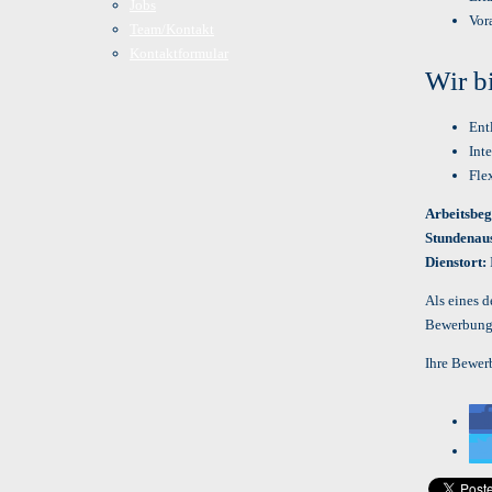
Jobs
Vor
Team/Kontakt
Kontaktformular
Wir b
Ent
Int
Fle
Arbeitsbeg
Stundenau
Dienstort:
Als eines d
Bewerbung
Ihre Bewer