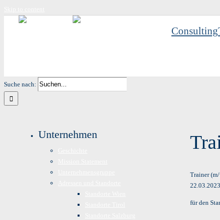
Skip to content
Consulting
Suche nach:
Unternehmen
Tra
Geschichte
Mission Statement
Unternehmensgruppe
Trainer (m
Adressen und Standorte
22.03.202
Standorte Wien
für den St
Standorte Tirol
Standorte Salzburg