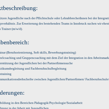
ktbeschreibung:
ützen Jugendliche nach der Pflichtschule oder LehrabbrecherInnen bei der Integrati
sverhältnis. Zur Erweiterung des bestehenden Teams in Innsbruck suchen wir ehes
 Trainer (m/w/d).
benbereich:
inar (Berufsorientierung, Soft skills, Bewerbungstraining)
zelcoaching und Gruppencoaching mit dem Ziel der Integration in den Arbeitsmark
erstützung der Jugendlichen bei der Partnerfirmensuche
ktikumsbegleitung und Fachberufsschulbegleitung
ntraining
munikationsdrehscheibe zwischen Jugendlichen/Partnerfirmen/ Fachberufsschule/
derungen:
bildung in den Bereichen Pädagogik/Psychologie/Sozialarbeit
ahrung in der Arbeit mit Jugendlichen