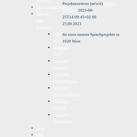
Statement
Projektassistenz (m/w/d)
Martina
Unternehmensgruppe
Schreiner
2023-09-
Adressen
25T14:09:45+02:00
und
25.09.2023
Standorte
Standorte
für eines unserer Sprachprojekte in
Wien
1020 Wien
Standorte
Tirol
Standorte
Salzburg
Standorte
Oberösterreich
Standorte
Niederösterreich
Standorte
Kärnten
Standorte
Burgenland
News
CSR