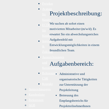
Projekte
Avatare
Projektbeschreibung:
für
Kinder
Wir suchen ab sofort einen
ECDL
motivierten Mitarbeiter (m/w/d). Es
für
erwartet Sie ein abwechslungsreiches
Kinder
Aufgabenfeld mit
Jugend
Entwicklungsmöglichkeiten in einem
&
freundlichen Team.
Zukunft
Auszeichnungen
Aufgabenbereich:
und
Kooperationen
Referenzen
Administrative und
CSR
organisatorische Tätigkeiten
Kontakt
zur Unterstützung der
Auszeichnungen
Projektleitung
Kundenliste
Betreuung des
Referenzen
Empfangsbereichs für
AGB
ProjektteilnehmerInnen