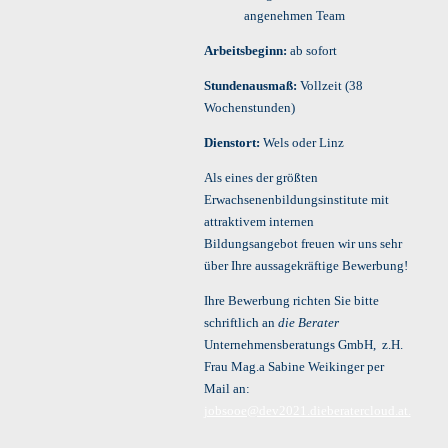
angenehmen Team
Arbeitsbeginn:
ab sofort
Stundenausmaß:
Vollzeit (38
Wochenstunden)
Dienstort:
Wels oder Linz
Als eines der größten
Erwachsenenbildungsinstitute mit
attraktivem internen
Bildungsangebot freuen wir uns sehr
über Ihre aussagekräftige Bewerbung!
Ihre Bewerbung richten Sie bitte
schriftlich an
die Berater
Unternehmensberatungs GmbH, z.H.
Frau Mag.a Sabine Weikinger per
Mail an:
jobsooe@dev2021.dieberatercloud.at.