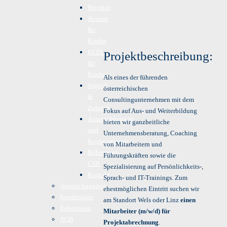
Projekte
Avatare
für
Kinder
ECDL
Projektbeschreibung:
für
Kinder
Als eines der führenden
Jugend
österreichischen
&
Consultingunternehmen mit dem
Zukunft
Fokus auf Aus- und Weiterbildung
Auszeichnungen
bieten wir ganzheitliche
und
Unternehmensberatung, Coaching
Kooperationen
von Mitarbeitern und
Referenzen
Führungskräften sowie die
CSR
Spezialisierung auf Persönlichkeits-,
Kontakt
Sprach- und IT-Trainings. Zum
Auszeichnungen
ehestmöglichen Eintritt suchen wir
Kundenliste
am Standort Wels oder Linz
einen
Referenzen
Mitarbeiter (m/w/d) für
AGB
Projektabrechnung
.