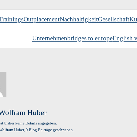
Trainings
Outplacement
Nachhaltigkeit
Gesellschaft
Ku
Unternehmen
bridges to europe
English v
Wolfram Huber
at bisher keine Details angegeben.
 Wolfram Huber, 0 Blog Beiträge geschrieben.