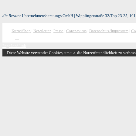
die Berater
Unternehmensberatungs GmbH | Wipplingerstraße 32/Top 23-25, 1010
Kurse/Shop
|
Newsletter
|
Presse
|
Coronavirus
|
Datenschutz/Impressum
|
Co
Page load link
Diese Website verwendet Cookies, um u.a. die Nutzerfreundlichkeit zu verbess