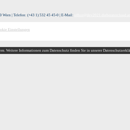
 Wien | Telefon:
(+43 1) 532 45 45-0
| E-Mail:
office@dev2021.dieberatercloud.at
okie Einstellungen
ern. Weitere Informationen zum Datenschutz finden Sie in unserer Datenschutzerkl